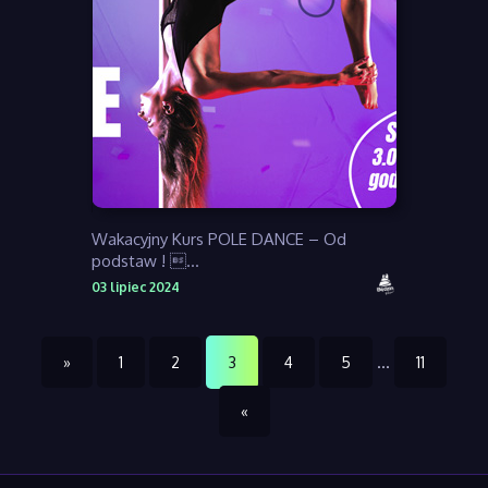
Wakacyjny Kurs POLE DANCE – Od
podstaw ! ...
03 lipiec 2024
3
…
»
1
2
4
5
11
«