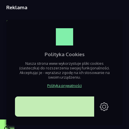
Reklama
O nas
Reklama w serwisie
Kontakt
Polityka Cookies
Nasza strona www wykorzystuje pliki cookies
(ciasteczka) do rozszerzenia swojej funkcjonalności.
Akceptując je - wyrażasz zgodę na ich stosowanie na
swoim urządzeniu.
Polityka prywatności
Jeśli szukasz informacji o nadchodzących wydarzeniach z terenu Będzin,
Sosnowca i Dąbrowy Górniczej – dobrze trafiłeś! Nazaglebiu.pl to seriws
poświęcony gromadzeniu informacji o nadchodzacych eventach i
AKCEPTUJĘ
imprezach w regionie.
Projektowanie stron www