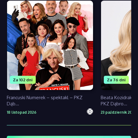
Za 102 dni
Za 76 dni
Francuski Numerek – spektakl – PKZ
Beata Kozidrak U
Dąb...
PKZ Dąbro...
18 listopad 2026
23 październik 2026