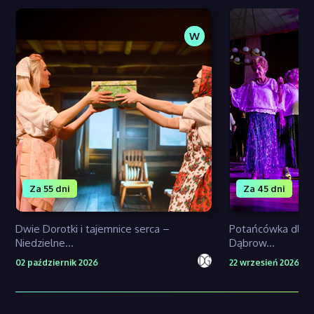
W
Za 55 dni
Za 45 dni
Dwie Dorotki i tajemnice serca –
Potańcówka dla s
Niedzielne...
Dąbrow...
02 październik 2026
22 wrzesień 2026