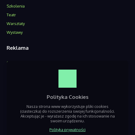
Szkolenia
Teatr
Warsztaty
Wystawy
Reklama
O nas
Reklama w serwisie
Kontakt
Polityka Cookies
Nasza strona www wykorzystuje pliki cookies
(ciasteczka) do rozszerzenia swojej funkcjonalności.
Akceptując je - wyrażasz zgodę na ich stosowanie na
swoim urządzeniu.
Polityka prywatności
Jeśli szukasz informacji o nadchodzących wydarzeniach z terenu Będzin,