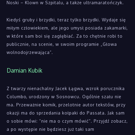
Noski – Klown w Szpitalu, a także ultramaratończyk.
Kiedyś gruby i brzydki, teraz tylko brzydki. Wydaje się
miłym człowiekiem, ale jego umysł posiada zakamarki,
w które sam boi się zagłębiać. Za to chętnie robi to
publicznie, na scenie, w swoim programie „Głowa
wolnodojrzewająca”.
Damian Kubik
Z twarzy nienachalny Jacek Łągwa, wzrok porucznika
Columbo, urodzony w Sosnowcu. Ogólnie szału nie
ma. Przeważnie komik, przelotnie autor tekstów, przy
okazji ma do sprzedania kołpaki do Passata. Jak sam
o sobie mówi: “nie ma o czym mówić”. Przyjdź zobacz,
a po występie nie będziesz już taki sam