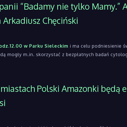
anii “Badamy nie tylko Mamy.” Ak
Arkadiusz Chęciński
godz.12.00 w Parku Sieleckim
i ma celu podniesienie ś
ędą mogły m.in. skorzystać z bezpłatnych badań cytolog
 miastach Polski Amazonki będą 
si