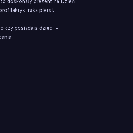
, to doskonały prezent na Dzień
ofilaktyki raka piersi.
o czy posiadają dzieci –
dania.