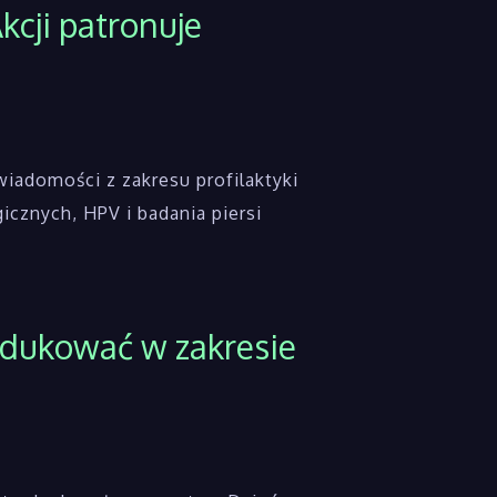
cji patronuje
wiadomości z zakresu profilaktyki
icznych, HPV i badania piersi
edukować w zakresie