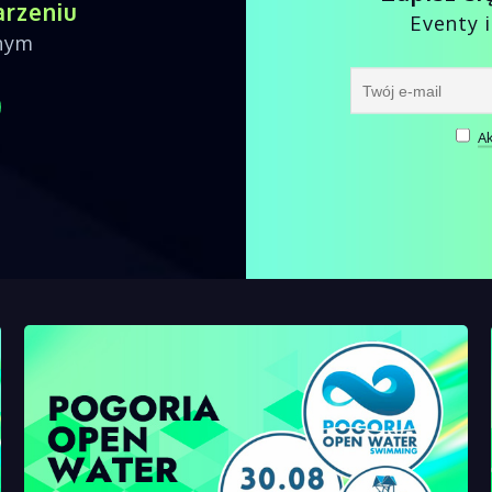
arzeniu
Eventy 
nnym
Ak