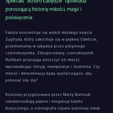
Spektakl “Jezioro Łabędzie” opowiada
poruszającą historię miłości, magii i
poświęcenia
Fabuła koncentruje się wokół młodego księcia
Zygfryda, który zakochuje się w pięknej Odettcie,
przemienionej w łabędzia przez potężnego
czarnoksiężnika. Zdesperowany, czarnoksiężnik
Rothbart przysięga zniszczyć ich miłość,
wprowadzając intrygi, manipulacje i złudzenia. Czy
miłość i determinacja będą wystarczające, aby
pokonać siły zła?
Kostiumy przygotowane przez Martę Bartosik
odzwierciedlają piękno i elegancję baletu
klasycznego, a scenografia ożywia baśniowy świat