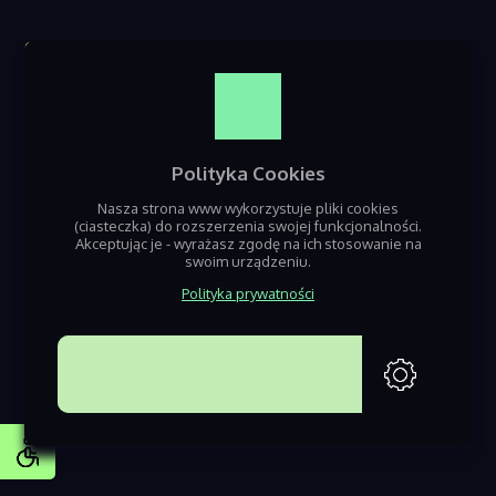
O nas
Reklama w serwisie
Kontakt
Polityka Cookies
Nasza strona www wykorzystuje pliki cookies
(ciasteczka) do rozszerzenia swojej funkcjonalności.
Akceptując je - wyrażasz zgodę na ich stosowanie na
swoim urządzeniu.
Polityka prywatności
Jeśli szukasz informacji o nadchodzących wydarzeniach z terenu Będzin,
Sosnowca i Dąbrowy Górniczej – dobrze trafiłeś! Nazaglebiu.pl to seriws
poświęcony gromadzeniu informacji o nadchodzacych eventach i
AKCEPTUJĘ
imprezach w regionie.
Projektowanie stron www