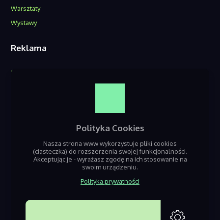
Warsztaty
Wystawy
Reklama
O nas
Reklama w serwisie
Kontakt
Polityka Cookies
Nasza strona www wykorzystuje pliki cookies
(ciasteczka) do rozszerzenia swojej funkcjonalności.
Akceptując je - wyrażasz zgodę na ich stosowanie na
swoim urządzeniu.
Polityka prywatności
Jeśli szukasz informacji o nadchodzących wydarzeniach z terenu Będzin,
Sosnowca i Dąbrowy Górniczej – dobrze trafiłeś! Nazaglebiu.pl to seriws
poświęcony gromadzeniu informacji o nadchodzacych eventach i
AKCEPTUJĘ