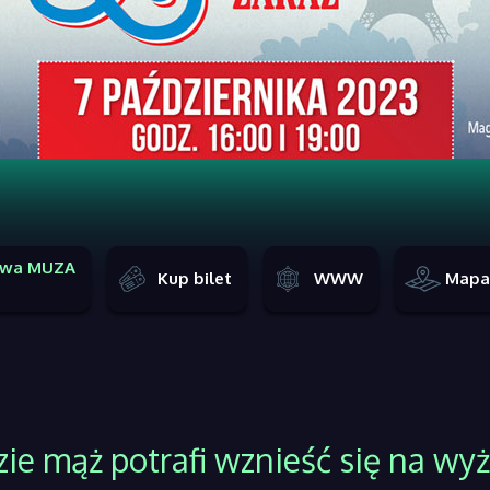
owa MUZA
Kup bilet
WWW
Mapa
ie mąż potrafi wznieść się na wy