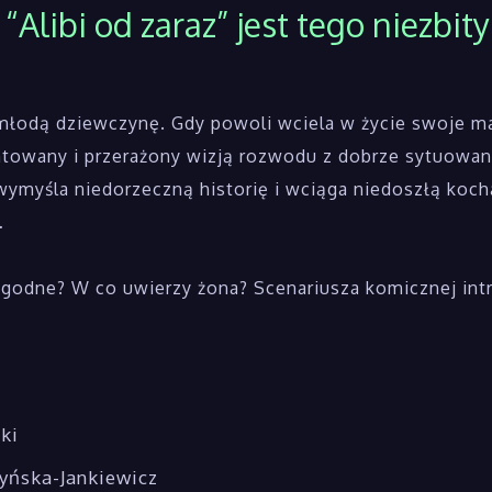
 “Alibi od zaraz” jest tego niez
młodą dziewczynę. Gdy powoli wciela w życie swoje ma
entowany i przerażony wizją rozwodu z dobrze sytuowa
 wymyśla niedorzeczną historię i wciąga niedoszłą ko
…
arygodne? W co uwierzy żona? Scenariusza komicznej int
ki
yńska-Jankiewicz