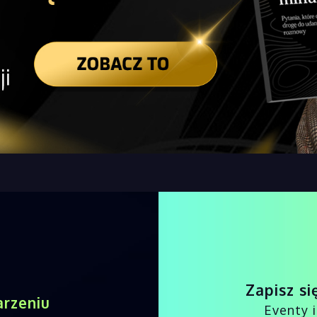
Zapisz si
arzeniu
Eventy 