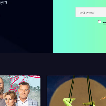
nnym
Ak