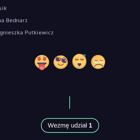
sik
na Bednarz
gnieszka Putkiewicz
Wezmę udział
1