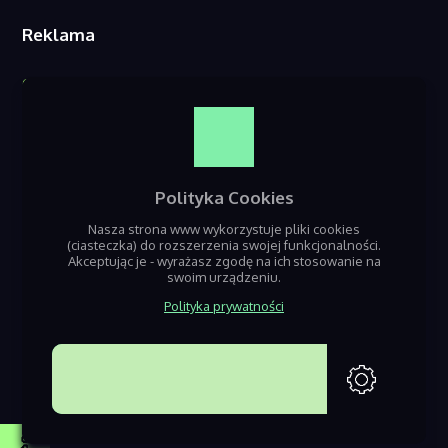
Reklama
O nas
Reklama w serwisie
Kontakt
Polityka Cookies
Nasza strona www wykorzystuje pliki cookies
(ciasteczka) do rozszerzenia swojej funkcjonalności.
Akceptując je - wyrażasz zgodę na ich stosowanie na
swoim urządzeniu.
Polityka prywatności
Jeśli szukasz informacji o nadchodzących wydarzeniach z terenu Będzin,
Sosnowca i Dąbrowy Górniczej – dobrze trafiłeś! Nazaglebiu.pl to seriws
poświęcony gromadzeniu informacji o nadchodzacych eventach i
AKCEPTUJĘ
imprezach w regionie.
Projektowanie stron www