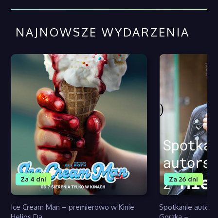
NAJNOWSZE WYDARZENIA
Za 4 dni
Za 26 dni
Ice Cream Man – premierowo w Kinie
Spotkanie autors
Helios Dą...
Gorzką –...