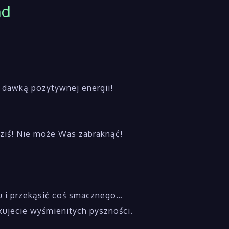
nd
 dawką pozytywnej energii!
 dziś! Nie może Was zabraknąć!
ku i przekąsić coś smacznego…
kujecie wyśmienitych pyszności.