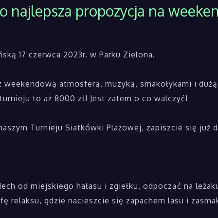
o najlepsza propozycja na weeke
ńską 17 czerwca 2023r. w Parku Zielona.
z weekendową atmosferą, muzyką, smakołykami i dużą
urnieju to aż 8000 zł! Jest zatem o co walczyć!
w naszym Turnieju Siatkówki Plażowej, zapiszcie się już
ddech od miejskiego hałasu i zgiełku, odpocząć na leża
fę relaksu, gdzie nacieszcie się zapachem lasu i zasma