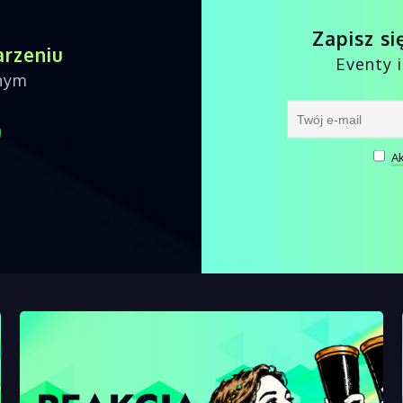
Zapisz si
arzeniu
Eventy 
nnym
Ak