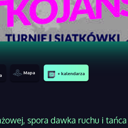
Mapa
+ kalendarza
a
ażowej, spora dawka ruchu i tańca