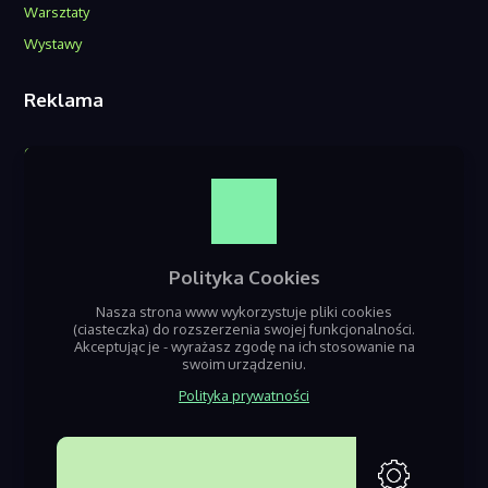
Warsztaty
Wystawy
Reklama
O nas
Reklama w serwisie
Kontakt
Polityka Cookies
Nasza strona www wykorzystuje pliki cookies
(ciasteczka) do rozszerzenia swojej funkcjonalności.
Akceptując je - wyrażasz zgodę na ich stosowanie na
swoim urządzeniu.
Polityka prywatności
Jeśli szukasz informacji o nadchodzących wydarzeniach z terenu Będzin,
Sosnowca i Dąbrowy Górniczej – dobrze trafiłeś! Nazaglebiu.pl to seriws
poświęcony gromadzeniu informacji o nadchodzacych eventach i
AKCEPTUJĘ
imprezach w regionie.