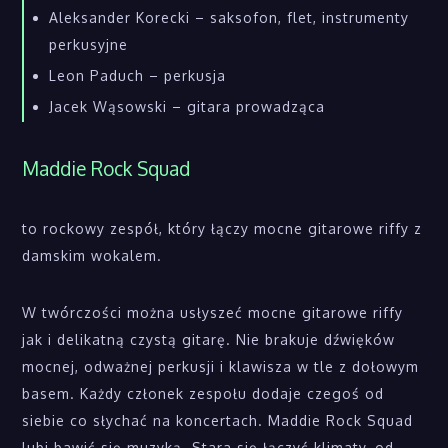
Aleksander Korecki – saksofon, flet, instrumenty
perkusyjne
Leon Paduch – perkusja
Jacek Wąsowski – gitara prowadząca
Maddie Rock Squad
to rockowy zespół, który łączy mocne gitarowe riffy z
damskim wokalem.
W twórczości można usłyszeć mocne gitarowe riffy
jak i delikatną czystą gitarę. Nie brakuje dźwięków
mocnej, odważnej perkusji i klawisza w tle z dołowym
basem. Każdy członek zespołu dodaje czegoś od
siebie co słychać na koncertach. Maddie Rock Squad
lubi bawić się muzyką. Stara się łączyć klimaty, od