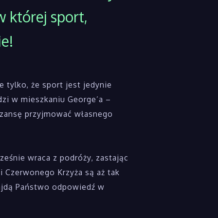
 której sport,
ie!
 tylko, że sport jest jedynie
dzi w mieszkaniu George’a –
a szansę przyjmować własnego
ześnie wraca z podróży, zastając
i Czerwonego Krzyża są aż tak
najdą Państwo odpowiedź w