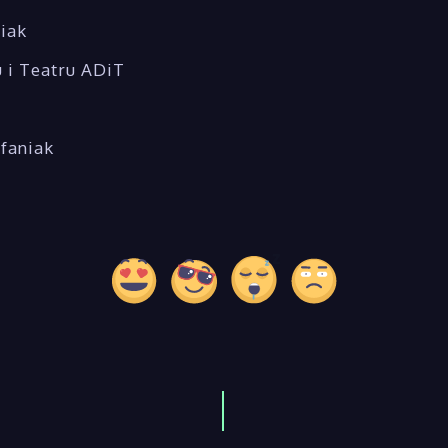
niak
 i Teatru ADiT
efaniak