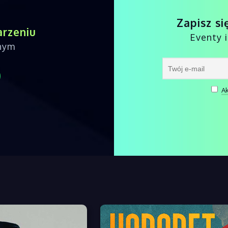
Zapisz si
arzeniu
Eventy 
nnym
Ak