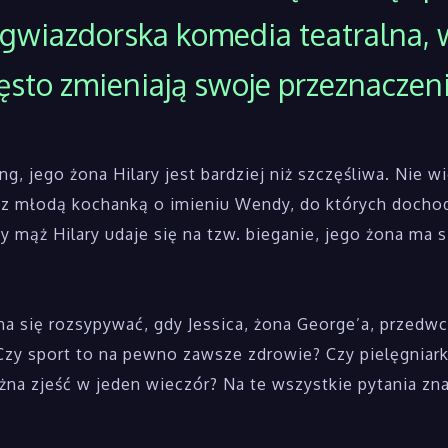
gwiazdorska komedia teatralna, w
zęsto zmieniają swoje przeznaczen
g, jego żona Hilary jest bardziej niż szczęśliwa. Nie wie
a z młodą kochanką o imieniu Wendy, do których docho
Gdy mąż Hilary udaje się na tzw. bieganie, jego żona m
na się rozsypywać, gdy Jessica, żona George’a, przedwc
zy sport to na pewno zawsze zdrowie? Czy pielęgniark
żna zjeść w jeden wieczór? Na te wszystkie pytania z