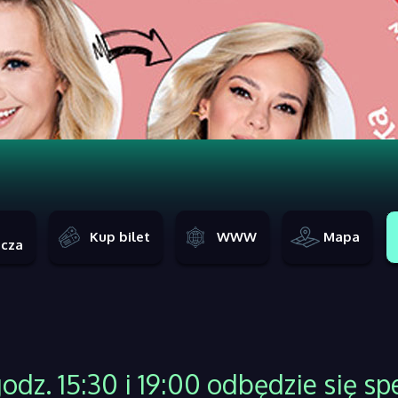
Kup bilet
WWW
Mapa
icza
odz. 15:30 i 19:00 odbędzie się s