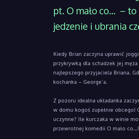
pt. O mało co… – to 
jedzenie i ubrania c
Kiedy Brian zaczyna uprawić joggin
przykrywką dla schadzek jej męż
najlepszego przyjaciela Briana. 
kochanka – George’a.
Z pozoru idealna układanka zaczy
w domu kogoś zupełnie obcego! C
uczynne? Ile kurczaka w winie mo
przewrotnej komedii O mało co…!