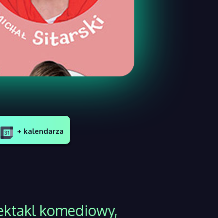
+ kalendarza
pektakl komediowy,