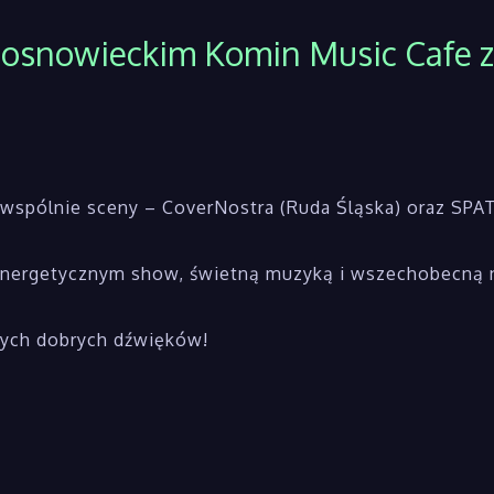
sosnowieckim Komin Music Cafe 
y wspólnie sceny – CoverNostra (Ruda Śląska) oraz SPA
energetycznym show, świetną muzyką i wszechobecną 
nych dobrych dźwięków!