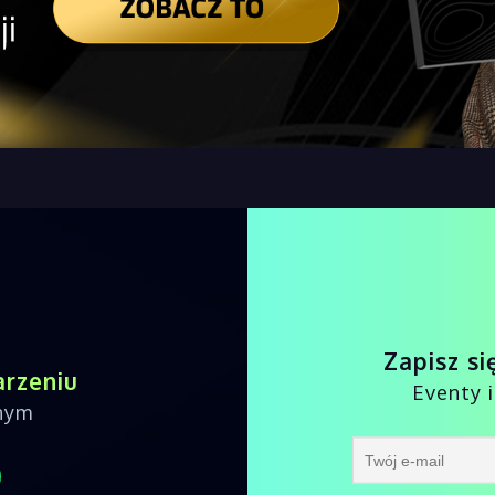
Zapisz si
arzeniu
Eventy 
nnym