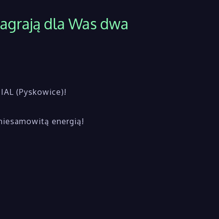
zagrają dla Was dwa
TIAL (Pyskowice)!
niesamowitą energią!