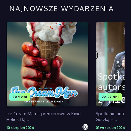
NAJNOWSZE WYDARZENIA
Za 5 dni
Za 27 dni
Ice Cream Man – premierowo w Kinie
Spotkanie autors
Helios Dą...
Gorzką –...
10 sierpień 2026
01 wrzesień 2026