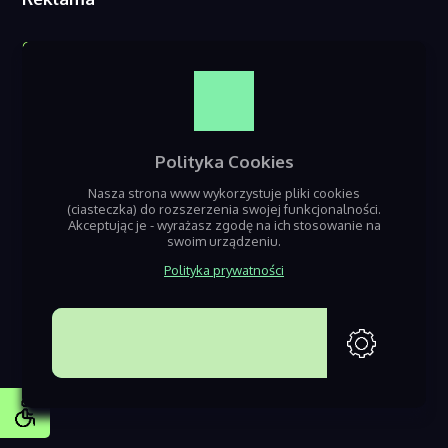
O nas
Reklama w serwisie
Kontakt
Polityka Cookies
Nasza strona www wykorzystuje pliki cookies
(ciasteczka) do rozszerzenia swojej funkcjonalności.
Akceptując je - wyrażasz zgodę na ich stosowanie na
swoim urządzeniu.
Polityka prywatności
Jeśli szukasz informacji o nadchodzących wydarzeniach z terenu Będzin,
Sosnowca i Dąbrowy Górniczej – dobrze trafiłeś! Nazaglebiu.pl to seriws
poświęcony gromadzeniu informacji o nadchodzacych eventach i
AKCEPTUJĘ
imprezach w regionie.
Projektowanie stron www