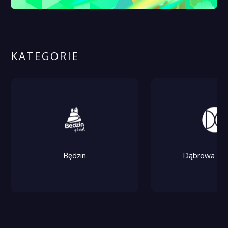
KATEGORIE
Będzin
Dąbrowa Gór